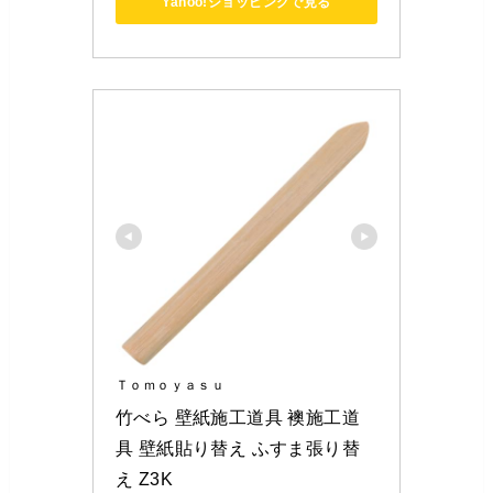
Yahoo!ショッピングで見る
Ｔｏｍｏｙａｓｕ
竹べら 壁紙施工道具 襖施工道
具 壁紙貼り替え ふすま張り替
え Z3K