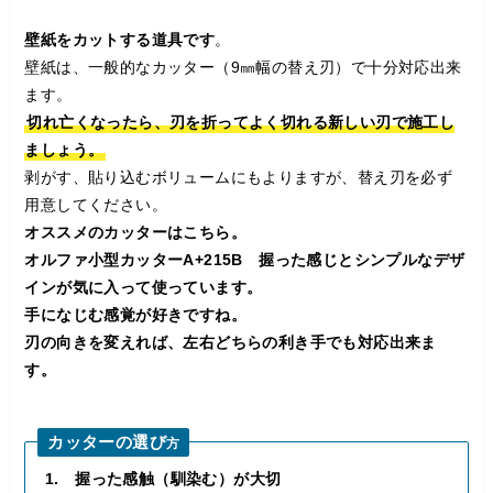
壁紙をカットする道具です
。
壁紙は、一般的なカッター（9㎜幅の替え刃）で十分対応出来
ます。
切れ亡くなったら、刃を折ってよく切れる新しい刃で施工し
ましょう。
剥がす、貼り込むボリュームにもよりますが、替え刃を必ず
用意してください。
オススメのカッターはこちら。
オルファ小型カッターA+215B 握った感じとシンプルなデザ
インが気に入って使っています。
手になじむ感覚が好きですね。
刃の向きを変えれば、左右どちらの利き手でも対応出来ま
す。
カッターの選び
方
1. 握った感触（馴染む）が大切