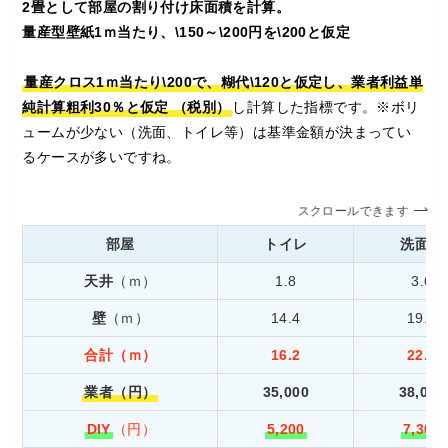
2畳として部屋の割り付け床面積を計算。
量産型壁紙1ｍ当たり、\150～\200円を\200と仮定
量産クロス1ｍ当たり\200で、糊代\120と仮定し、業者利益単
純計算粗利30％と仮定
（税別）
し計算した指標です。※ボリ
ュームが少ない（洗面、トイレ等）は基準金額が決まってい
るケースが多いですね。
スクロールできます
部屋
トイレ
洗面室
天井
（ｍ）
1.8
3.6
壁
（ｍ）
14.4
19.2
合計（ｍ）
16.2
22.8
業者（円）
35,000
38,000
DIY
（円）
5,200
7,300