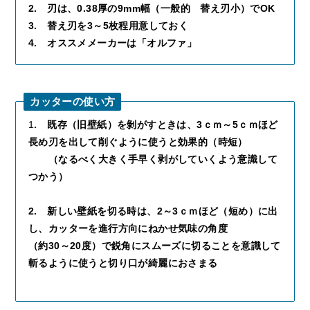
2. 刃は、0.38厚の9mm幅（一般的 替え刃小）でOK
3. 替え刃を3～5枚程用意しておく
4. オススメメーカーは「オルファ」
カッターの使い方
1
. 既存（旧壁紙）を剝がすときは、3ｃｍ～5ｃｍほど
長め刃を出して削ぐように使うと効果的（時短）
（なるべく大きく手早く剥がしていくよう意識して
つかう）
2. 新しい壁紙を切る時は、2～3ｃｍほど（短め）に出
し、カッターを進行方向にねかせ気味の角度
（約30～20度）で鋭角にスムーズに切ることを意識して
斬るように使うと切り口が綺麗におさまる