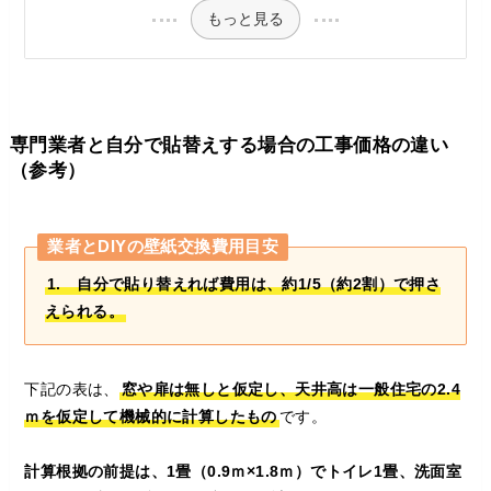
もっと見る
専門業者と自分で貼替えする場合の工事価格の違い
（参考）
業者とDIYの壁紙交換費用目安
1. 自分で貼り替えれば費用は、約1/5（約2割）で押さ
えられる。
下記の表は、
窓や扉は無しと仮定し、天井高は一般住宅の2.4
ｍを仮定して機械的に計算したもの
です。
計算根拠の前提は、1畳（0.9ｍ×1.8ｍ）でトイレ1畳、洗面室