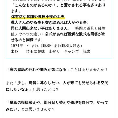
「こんなものがあるのか！」と驚かされる事も多々あり
ます。
③有益な知識や裏技小技の工夫
職人さんのやる事も突き詰めれば人がやる事
。
同じ人間出来ない事はありません
。（時間と道具と経験
値ノウハウの違い）
公式があれば難解な数式も回答が出
せるのと同様
です。
1971年 生まれ（昭和生まれ昭和大好き）
出身 埼玉県趣味 山登り キャンプ 読書
「家の壁紙の汚れや痛みが気になる」
ことはありませんか？
また「
少し、綺麗に暮らしたい、人が来ても見せられる空間
にしたいなぁ」
と思うことは？
「壁紙の模様替えや、部分貼り替えや修理を自分で、やって
みたい」
とは思いませんか？