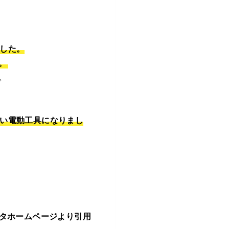
した。
。
。
い電動工具になりまし
タホームページより引用