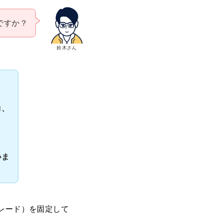
ですか？
鈴木さん
コ、
いま
。
ブレード）を固定して