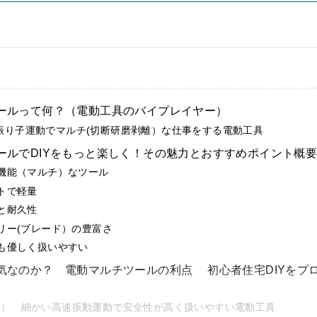
ールって何？（電動工具のバイプレイヤー）
振り子運動でマルチ(切断研磨剥離）な仕事をする電動工具
ールでDIYをもっと楽しく！その魅力とおすすめポイント概
多機能（マルチ）なツール
クトで軽量
能と耐久性
サリー(ブレード）の豊富さ
にも優しく扱いやすい
気なのか？ 電動マルチツールの利点 初心者住宅DIYをプ
1） 細かい高速振動運動で安全性が高く扱いやすい電動工具