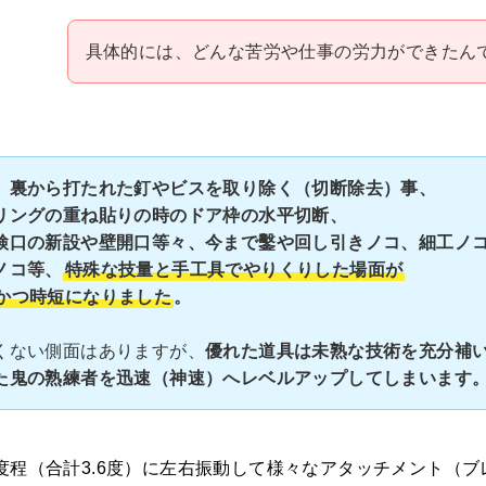
具体的には、どんな苦労や仕事の労力ができたん
、裏から打たれた釘やビスを取り除く（切断除去）事、
リングの重ね貼りの時のドア枠の水平切断、
検口の新設や壁開口等々、今まで鑿や回し引きノコ、細工ノ
ノコ等、
特殊な技量と手工具でやりくりした場面が
かつ時短になりました
。
くない側面はありますが、
優れた道具は未熟な技術を充分補
た鬼の熟練者を迅速（神速）へレベルアップしてしまいます
8度程（合計3.6度）に左右振動して様々なアタッチメント（