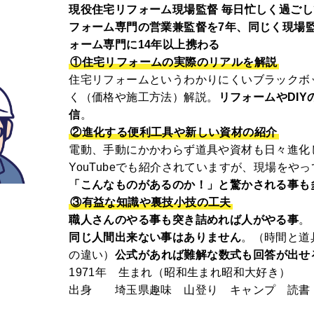
現役住宅リフォーム現場監督 毎日忙しく過ご
フォーム専門の営業兼監督を7年、同じく現場監
ォーム専門に14年以上携わる
①住宅リフォームの実際のリアルを解説
住宅リフォームというわかりにくいブラックボ
く（価格や施工方法）解説。
リフォームやDIY
信
。
②進化する便利工具や新しい資材の紹介
電動、手動にかかわらず道具や資材も日々進化
YouTubeでも紹介されていますが、現場をや
「こんなものがあるのか！」と驚かされる事も
③有益な知識や裏技小技の工夫
職人さんのやる事も突き詰めれば人がやる事
。
同じ人間出来ない事はありません
。（時間と道
の違い）
公式があれば難解な数式も回答が出せ
1971年 生まれ（昭和生まれ昭和大好き）
出身 埼玉県趣味 山登り キャンプ 読書