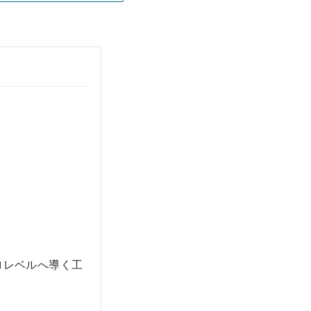
要
ロレベルへ導く工