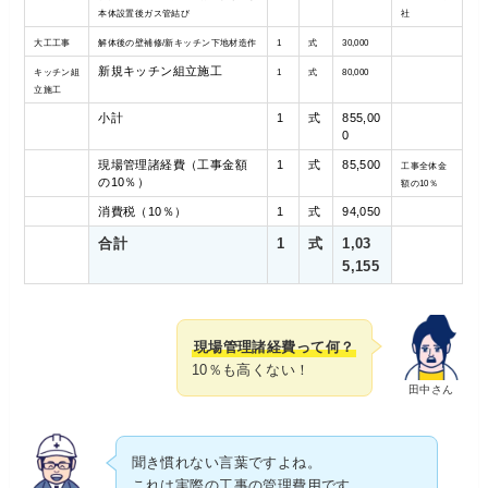
本体設置後ガス管結び
社
大工工事
解体後の壁補修/新キッチン下地材造作
1
式
30,000
新規キッチン組立施工
キッチン組
1
式
80,000
立施工
小計
1
式
855,00
0
現場管理諸経費（工事金額
1
式
85,500
工事全体金
の10％）
額の10％
消費税（10％）
1
式
94,050
合計
1
式
1,03
5,155
現場管理諸経費って何？
10％も高くない！
田中さん
聞き慣れない言葉ですよね。
これは実際の工事の管理費用です。