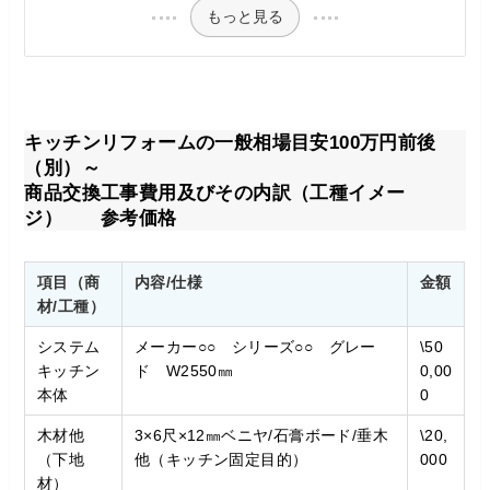
もっと見る
キッチンリフォームの一般相場目安100万円前後
（別）～
商品交換工事費用及びその内訳（工種イメー
ジ） 参考価格
項目（商
内容/仕様
金額
材/工種）
システム
メーカー○○ シリーズ○○ グレー
\50
キッチン
ド W2550㎜
0,00
本体
0
木材他
3×6尺×12㎜ベニヤ/石膏ボード/垂木
\20,
（下地
他（キッチン固定目的）
000
材）