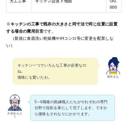
大工工事
キッチン設置下地組
\30,
000
※
キッチンの工事で既存の大きさと同寸法で同じ位置に設置
する場合の費用目安
です。
（新規に食器洗い乾燥機やIHコンロ等に変更を配置しな
い）
キッチン一つでいろんな工事が必要なの
ね。
田中さん
価格にも驚いたわ。
5～6職種の熟練職人たちがそれぞれの専門
分野で役割を果たして完了します。ですか
かめかんと
ら価格もそれなりにかかります。
く