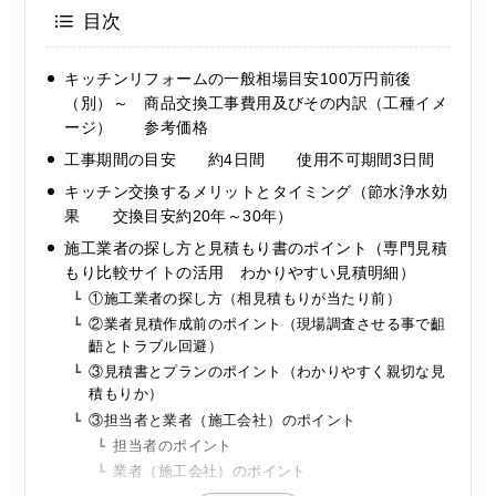
目次
キッチンリフォームの一般相場目安100万円前後
（別）～ 商品交換工事費用及びその内訳（工種イメ
ージ） 参考価格
工事期間の目安 約4日間 使用不可期間3日間
キッチン交換するメリットとタイミング（節水浄水効
果 交換目安約20年～30年）
施工業者の探し方と見積もり書のポイント（専門見積
もり比較サイトの活用 わかりやすい見積明細）
①施工業者の探し方（相見積もりが当たり前）
②業者見積作成前のポイント（現場調査させる事で齟
齬とトラブル回避）
③見積書とプランのポイント（わかりやすく親切な見
積もりか）
③担当者と業者（施工会社）のポイント
担当者のポイント
業者（施工会社）のポイント