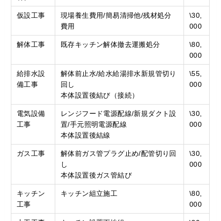
仮設工事
現場養生費用/簡易清掃他/残材処分
\30,
費用
000
解体工事
既存キッチン解体撤去運搬処分
\80,
000
給排水設
解体前止水/給水給湯排水新規管切り
\55,
備工事
回し
000
本体設置後結び（接続）
電気設備
レンジフード電源配線/新規ダクト設
\30,
工事
置/手元照明電源配線
000
本体設置後結線
ガス工事
解体前ガス管プラグ止め/配管切り回
\30,
し
000
本体設置後ガス管結び
キッチン
キッチン組立施工
\80,
工事
000