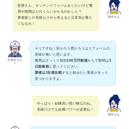
監督さん、キッチンリフォームをしたいけど費
用や期間はどのくらいかかるのかしら？
田中さん
業者探しや見積もりやら考えると正直気が重た
くなるわ！
そうですね！安かろう悪かろうはリフォームの
意味が無いと思います。
かめかんと
費用はざっくり税別
100万円前後
からで期間は
3
く
日前後程
と思ってください。
業者は3社程比較
すると頼みたい業者がきっと
。
見つかりますよ
。
やっぱり！結構高い買い物なのね
見積だけでも結構パワーが必要ね！
田中さん