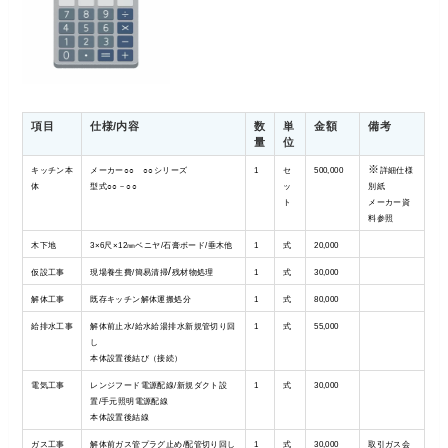
項目
仕様/内容
数
単
金額
備考
量
位
※
キッチン本
メーカー○○ ○○シリーズ
1
セ
500,000
詳細仕様
体
型式○○－○○
ッ
別紙
ト
メーカー資
料参照
木下地
3×6尺×12㎜ベニヤ/石膏ボード/垂木他
1
式
20,000
/
仮設工事
現場養生費/簡易清掃
残材物処理
1
式
30,000
解体工事
既存キッチン解体運搬処分
1
式
80,000
給排水工事
解体前止水/給水給湯排水新規管切り回
1
式
55,000
し
本体設置後結び（接続）
電気工事
レンジフード電源配線/新規ダクト設
1
式
30,000
置/手元照明電源配線
本体設置後結線
ガス工事
解体前ガス管プラグ止め/配管切り回し
1
式
30,000
取引ガス会