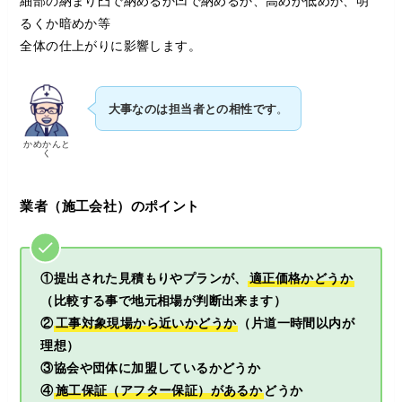
細部の納まり凸で納めるか凹で納めるか、高めか低めか、明
るくか暗めか等
全体の仕上がりに影響します。
大事なのは担当者との相性です
。
かめかんと
く
業者（施工会社）のポイント
①提出された見積もりやプランが、
適正価格かどうか
（比較する事で地元相場が判断出来ます）
②
工事対象現場から近いかどうか
（片道一時間以内が
理想）
③協会や団体に加盟しているかどうか
④
施工保証（アフター保証）があるか
どうか